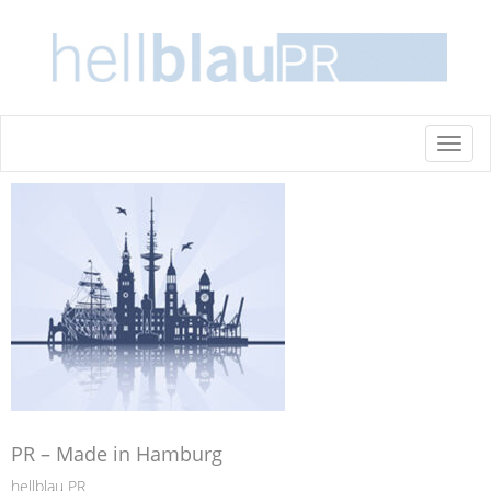
Toggl
naviga
PR – Made in Hamburg
hellblau PR